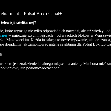
litarnej dla Polsat Box i Canal+
telewizji satelitarnej?
anie, które wymaga nie tylko odpowiednich narzędzi, ale też wiedzy i od
arnej
w najróżniejszych miejscach – od wysokich bloków w Warszawie
sku Mazowieckim. Każda instalacja to nowe wyzwanie, ale też szansa
sie doradzimy jak zamontować antenę satelitarną dla Polsat Box lub C
a
okiem jest znalezienie idealnego miejsca na antenę. Musi ona mieć swo
k południowy lub południowo-zachodni.