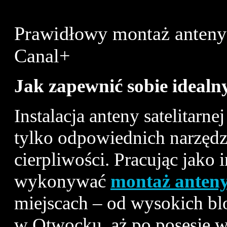
Prawidłowy montaż anteny s
Canal+
Jak zapewnić sobie idealny 
Instalacja anteny satelitarn
tylko odpowiednich narzędzi
cierpliwości. Pracując jako 
wykonywać
montaż anteny 
miejscach – od wysokich b
w Otwocku, aż po posesje w