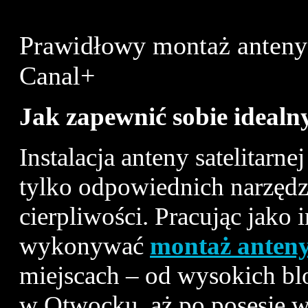
Prawidłowy montaż anteny s
Canal+
Jak zapewnić sobie idealny 
Instalacja anteny satelitarn
tylko odpowiednich narzędzi
cierpliwości. Pracując jako 
wykonywać
montaż anteny 
miejscach – od wysokich b
w Otwocku, aż po posesje w