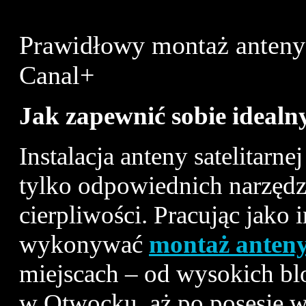
Prawidłowy montaż anteny s
Canal+
Jak zapewnić sobie idealny 
Instalacja anteny satelitarn
tylko odpowiednich narzędzi
cierpliwości. Pracując jako 
wykonywać
montaż anteny 
miejscach – od wysokich b
w Otwocku, aż po posesje w