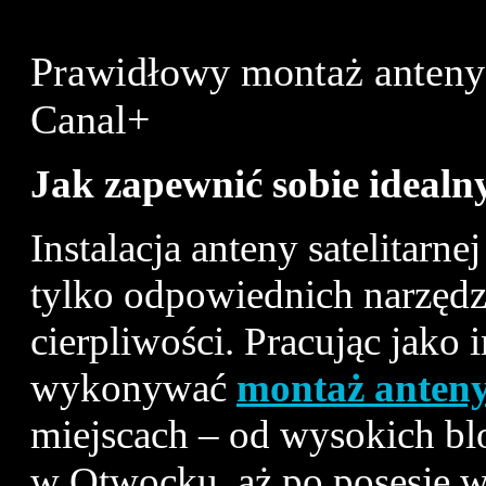
Prawidłowy montaż anteny s
Canal+
Jak zapewnić sobie idealny 
Instalacja anteny satelitarn
tylko odpowiednich narzędzi
cierpliwości. Pracując jako 
wykonywać
montaż anteny 
miejscach – od wysokich b
w Otwocku, aż po posesje w