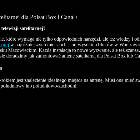
litarnej dla Polsat Box i Canal+
telewizji satelitarnej?
anie, które wymaga nie tylko odpowiednich narzędzi, ale też wiedzy i od
arnej
w najróżniejszych miejscach – od wysokich bloków w Warszawie
sku Mazowieckim. Każda instalacja to nowe wyzwanie, ale też szansa
sie doradzimy jak zamontować antenę satelitarną dla Polsat Box lub C
a
okiem jest znalezienie idealnego miejsca na antenę. Musi ona mieć swo
k południowy lub południowo-zachodni.