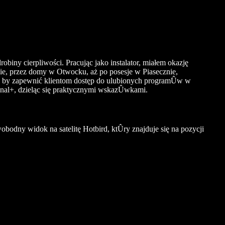
robiny cierpliwości. Pracując jako instalator, miałem okazję
, przez domy w Otwocku, aż po posesje w Piasecznie,
a, by zapewnić klientom dostęp do ulubionych programÛw w
Canal+, dzieląc się praktycznymi wskazÛwkami.
obodny widok na satelitę Hotbird, ktÛry znajduje się na pozycji