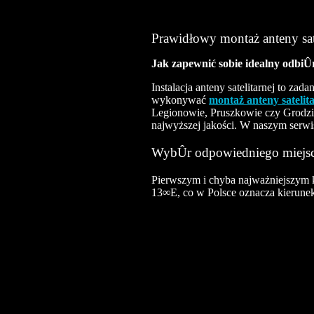
Prawidłowy montaż anteny sate
Jak zapewnić sobie idealny odbiÛr 
Instalacja anteny satelitarnej to za
wykonywać
montaż anteny satelit
Legionowie, Pruszkowie czy Grodzi
najwyższej jakości. W naszym serwi
WybÛr odpowiedniego miejs
Pierwszym i chyba najważniejszym kr
13∞E, co w Polsce oznacza kierune