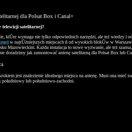
litarnej dla Polsat Box i Canal+
telewizji satelitarnej?
danie, ktÛre wymaga nie tylko odpowiednich narzędzi, ale też wiedzy i od
arnej
w najrÛżniejszych miejscach ñ od wysokich blokÛw w Warszawie
sku Mazowieckim. Każda instalacja to nowe wyzwanie, ale też szans
sie doradzimy jak zamontować antenę satelitarną dla Polsat Box lub 
ca
okiem jest znalezienie idealnego miejsca na antenę. Musi ona mieć sw
k południowy lub południowo-zachodni.